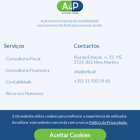
A primeira empresa de contabilidade
exclusivamente dedicada à área da saúde.
Serviços
Contactos
Rua da Estação, n. 22, 1ºE
Consultoria Fiscal
2725-302 Mem Martins
Consultoria Financeira
a4p@a4p.pt
+351 21 920 59 65
Contabilidade
Recursos Humanos
Este website utiliza cookies para melhorar a experiência de utilizador.
Ao utilizar este website concorda com a nossa
Política de Privacidade.
.
Política de Privacidade
Todos os direitos Reservados
Aceitar Cookies